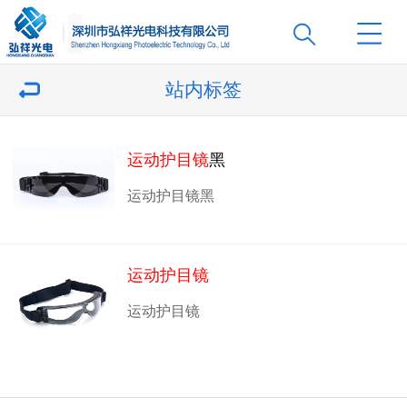
站内标签
运动护目镜
黑
运动护目镜黑
运动护目镜
运动护目镜